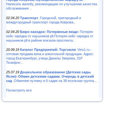
Написать жалобу, рекомендацию по улучшению качества
обслуживания ..
02.04.20
Транспорт
.Городской, пригородный и
междугородный транспорт города Коврова..
02.04.20
Бюро находок: Потерянные вещи:
Потерян
кейс-зарядка от наушников jdl.Потерян кейс-зарядка от
наушников jdl в районе вокзала-проспекта..
20.09.19
Каталог Предприятий: Торговля:
Vino1.ru -
оптовая продажа вина и алкогольной продукции. Адрес:
город Екатеринбург, улица Данилы Зверева, 31Р
Телефон:..
25.07.19
Дошкольное образование (Детские сады.
Ясли): Обмен детскими садами. Очередь в детский
сад
.Обменяю путевку в 6 садик на 38 ясельная группа...
Посмотреть все