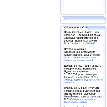
Общение на сайте
Плету макраме 56 лет. Очень
нравится. Придумываю сама.С
удовольствием смотрю все
работы..
валентина 25 августа
2019, 15:16 //
М... - МАКРАМЕ
Потерена сумка с
ключами.Вознаграждение
гарантировано..
Дима 14 января
2018, 22:55 //
Найденные вещи -
Найден диплом Моисеева Д.Н.
Добрый вечер. Прошу указать
номер очереди Бегижанов
Нурислам Фарходоч.
31.05.2016г.р №..
Шоназаров
Фарход 21 декабря 2017, 20:20 //
Очередь в детский сад. Узнать номер
очереди -
Добрый день! Прошу указать
номер очереди в детский сад
№6 Постников Александр
Михайлович..
алла 16 марта 2017,
10:53 //
Очередь в детский сад.
Узнать номер очереди -