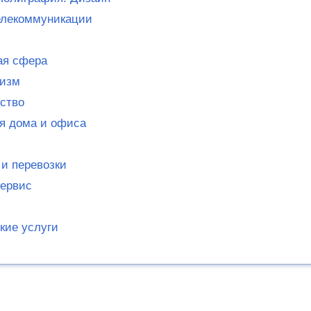
елекоммуникации
ая сфера
ризм
ство
я дома и офиса
 и перевозки
сервис
кие услуги