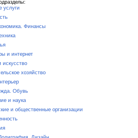
одразделы:
е услуги
сть
кономика. Финансы
ехника
ья
ы и интернет
и искусство
сельское хозяйство
нтерьер
жда. Обувь
ие и наука
кие и общественные организации
нность
ия
Полиграфия. Дизайн