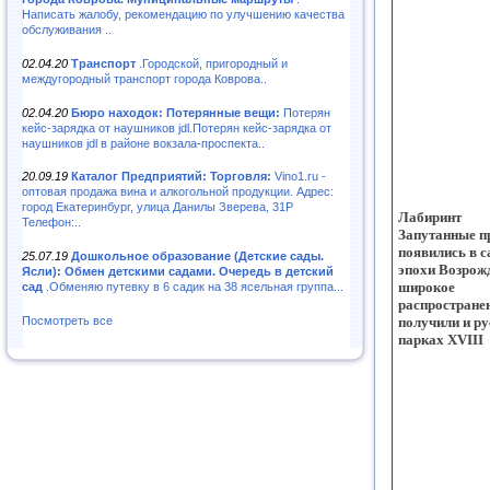
Написать жалобу, рекомендацию по улучшению качества
обслуживания ..
02.04.20
Транспорт
.Городской, пригородный и
междугородный транспорт города Коврова..
02.04.20
Бюро находок: Потерянные вещи:
Потерян
кейс-зарядка от наушников jdl.Потерян кейс-зарядка от
наушников jdl в районе вокзала-проспекта..
20.09.19
Каталог Предприятий: Торговля:
Vino1.ru -
оптовая продажа вина и алкогольной продукции. Адрес:
город Екатеринбург, улица Данилы Зверева, 31Р
Лабиринт
Телефон:..
Запутанные п
появились в с
25.07.19
Дошкольное образование (Детские сады.
эпохи Возрож
Ясли): Обмен детскими садами. Очередь в детский
широкое
сад
.Обменяю путевку в 6 садик на 38 ясельная группа...
распростране
Посмотреть все
получили и ру
парках XVIII