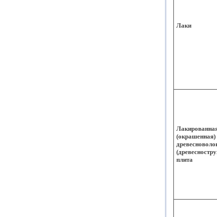
Лаки
Лакированна
(окрашенная)
древесноволо
(древесностр
плита