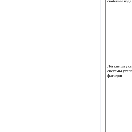
скобяное изде
Лёгкие штука
системы утеп
фасадов