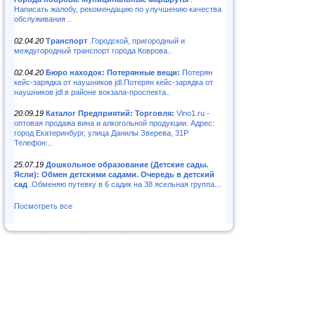
Написать жалобу, рекомендацию по улучшению качества
обслуживания ..
02.04.20
Транспорт
.Городской, пригородный и
междугородный транспорт города Коврова..
02.04.20
Бюро находок: Потерянные вещи:
Потерян
кейс-зарядка от наушников jdl.Потерян кейс-зарядка от
наушников jdl в районе вокзала-проспекта..
20.09.19
Каталог Предприятий: Торговля:
Vino1.ru -
оптовая продажа вина и алкогольной продукции. Адрес:
город Екатеринбург, улица Данилы Зверева, 31Р
Телефон:..
25.07.19
Дошкольное образование (Детские сады.
Ясли): Обмен детскими садами. Очередь в детский
сад
.Обменяю путевку в 6 садик на 38 ясельная группа...
Посмотреть все