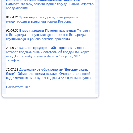
Написать жалобу, рекомендацию по улучшению качества
обслуживания ..
02.04.20
Транспорт
.Городской, пригородный и
междугородный транспорт города Коврова..
02.04.20
Бюро находок: Потерянные вещи:
Потерян
кейс-зарядка от наушников jdl.Потерян кейс-зарядка от
наушников jdl в районе вокзала-проспекта..
20.09.19
Каталог Предприятий: Торговля:
Vino1.ru -
оптовая продажа вина и алкогольной продукции. Адрес:
город Екатеринбург, улица Данилы Зверева, 31Р
Телефон:..
25.07.19
Дошкольное образование (Детские сады.
Ясли): Обмен детскими садами. Очередь в детский
сад
.Обменяю путевку в 6 садик на 38 ясельная группа...
Посмотреть все