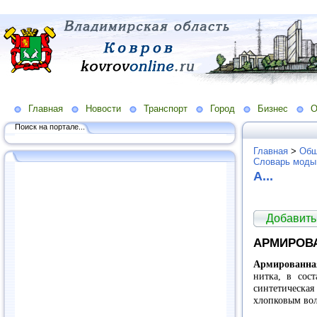
Главная
Новости
Транспорт
Город
Бизнес
О
Поиск на портале...
Главная
>
Общ
Словарь моды
А...
Добавить
АРМИРОВ
Армированна
нитка, в сост
синтетическа
хлопковым во