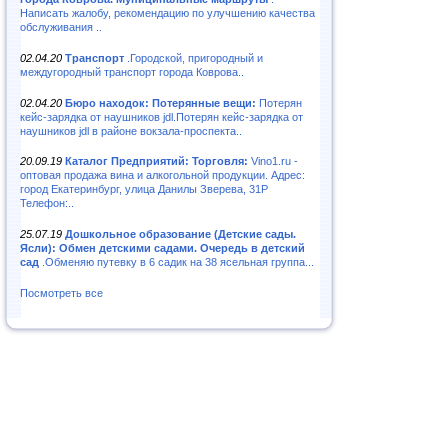
Написать жалобу, рекомендацию по улучшению качества
обслуживания ..
02.04.20
Транспорт
.Городской, пригородный и
междугородный транспорт города Коврова..
02.04.20
Бюро находок: Потерянные вещи:
Потерян
кейс-зарядка от наушников jdl.Потерян кейс-зарядка от
наушников jdl в районе вокзала-проспекта..
20.09.19
Каталог Предприятий: Торговля:
Vino1.ru -
оптовая продажа вина и алкогольной продукции. Адрес:
город Екатеринбург, улица Данилы Зверева, 31Р
Телефон:..
25.07.19
Дошкольное образование (Детские сады.
Ясли): Обмен детскими садами. Очередь в детский
сад
.Обменяю путевку в 6 садик на 38 ясельная группа...
Посмотреть все