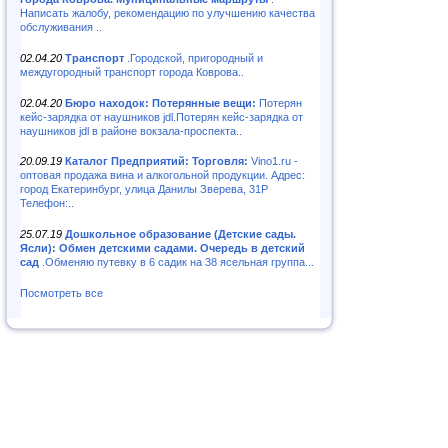
Написать жалобу, рекомендацию по улучшению качества
обслуживания ..
02.04.20
Транспорт
.Городской, пригородный и
междугородный транспорт города Коврова..
02.04.20
Бюро находок: Потерянные вещи:
Потерян
кейс-зарядка от наушников jdl.Потерян кейс-зарядка от
наушников jdl в районе вокзала-проспекта..
20.09.19
Каталог Предприятий: Торговля:
Vino1.ru -
оптовая продажа вина и алкогольной продукции. Адрес:
город Екатеринбург, улица Данилы Зверева, 31Р
Телефон:..
25.07.19
Дошкольное образование (Детские сады.
Ясли): Обмен детскими садами. Очередь в детский
сад
.Обменяю путевку в 6 садик на 38 ясельная группа...
Посмотреть все