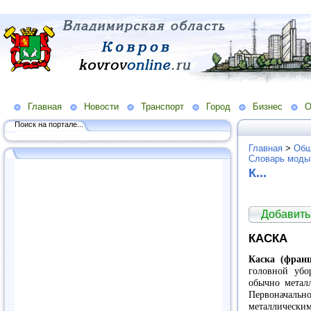
Главная
Новости
Транспорт
Город
Бизнес
О
Поиск на портале...
Главная
>
Общ
Словарь моды
К...
Добавить
КАСКА
Каска (франц
головной убо
обычно металл
Первоначальн
металлически