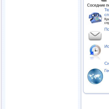
Соседние п
Т
сп
Кр
сп
По
Ис
С
Ге