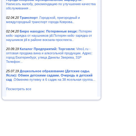
Написать жалобу, рекомендацию по улучшению качества
обслуживания ..
02.04.20
Транспорт
.Городской, пригородный и
междугородный транспорт города Коврова..
02.04.20
Бюро находок: Потерянные вещи:
Потерян
кейс-зарядка от наушников jdl.Потерян кейс-зарядка от
наушников jdl в районе вокзала-проспекта..
20.09.19
Каталог Предприятий: Торговля:
Vino1.ru -
оптовая продажа вина и алкогольной продукции. Адрес:
город Екатеринбург, улица Данилы Зверева, 31Р
Телефон:..
25.07.19
Дошкольное образование (Детские сады.
Ясли): Обмен детскими садами. Очередь в детский
сад
.Обменяю путевку в 6 садик на 38 ясельная группа...
Посмотреть все