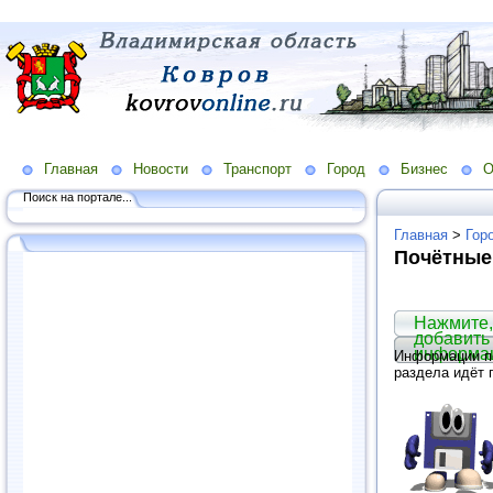
Главная
Новости
Транспорт
Город
Бизнес
О
Поиск на портале...
Главная
>
Гор
Почётные
Нажмите,
добавить
информа
Информации по
раздела идёт 