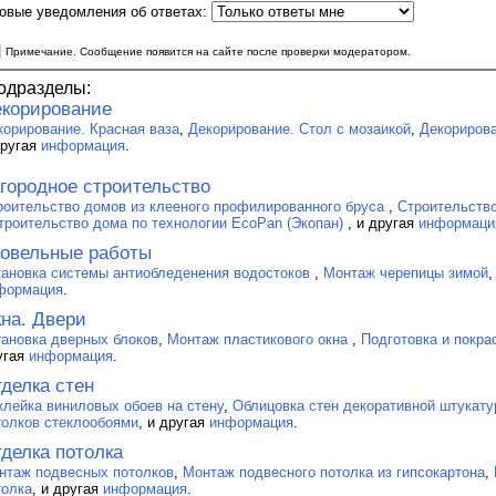
овые уведомления об ответах:
|
Примечание. Сообщение появится на сайте после проверки модератором.
одразделы:
корирование
корирование. Красная ваза
,
Декорирование. Стол с мозаикой
,
Декорирова
другая
информация
.
городное строительство
роительство домов из клееного профилированного бруса
,
Строительство
троительство дома по технологии EcoPan (Экопан)
, и другая
информаци
овельные работы
тановка системы антиобледенения водостоков
,
Монтаж черепицы зимой
формация
.
на. Двери
тановка дверных блоков
,
Монтаж пластикового окна
,
Подготовка и покра
угая
информация
.
делка стен
клейка виниловых обоев на стену
,
Облицовка стен декоративной штукату
толков стеклообоями
, и другая
информация
.
делка потолка
нтаж подвесных потолков
,
Монтаж подвесного потолка из гипсокартона
,
толка
, и другая
информация
.