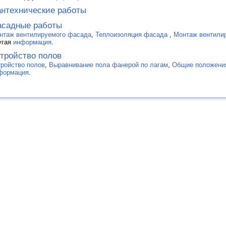
нтехнические работы
садные работы
нтаж вентилируемого фасада
,
Теплоизоляция фасада
,
Монтаж вентили
угая
информация
.
тройство полов
тройство полов
,
Выравнивание пола фанерой по лагам
,
Общие положения
формация
.