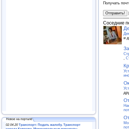
Получать почт
Соседние п
Де
Де
и 
За
Ст
,
С
Кр
Ус
ин
Ок
Ус
др
От
На
по
От
Новое на портале
Мо
02.04.20
Транспорт: Подать жалобу. Транспорт
по
города Коврова. Муниципальные маршруты
.