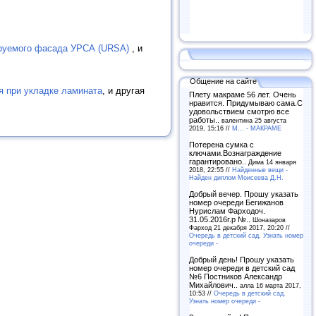
руемого фасада УРСА (URSA)
, и
Общение на сайте
 при укладке ламината
, и другая
Плету макраме 56 лет. Очень
нравится. Придумываю сама.С
удовольствием смотрю все
работы..
валентина 25 августа
2019, 15:16 //
М... - МАКРАМЕ
Потерена сумка с
ключами.Вознаграждение
гарантировано..
Дима 14 января
2018, 22:55 //
Найденные вещи -
Найден диплом Моисеева Д.Н.
Добрый вечер. Прошу указать
номер очереди Бегижанов
Нурислам Фарходоч.
31.05.2016г.р №..
Шоназаров
Фарход 21 декабря 2017, 20:20 //
Очередь в детский сад. Узнать номер
очереди -
Добрый день! Прошу указать
номер очереди в детский сад
№6 Постников Александр
Михайлович..
алла 16 марта 2017,
10:53 //
Очередь в детский сад.
Узнать номер очереди -