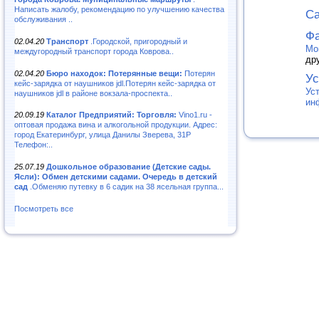
Написать жалобу, рекомендацию по улучшению качества
Са
обслуживания ..
Фа
02.04.20
Транспорт
.Городской, пригородный и
Мо
междугородный транспорт города Коврова..
др
02.04.20
Бюро находок: Потерянные вещи:
Потерян
Ус
кейс-зарядка от наушников jdl.Потерян кейс-зарядка от
Ус
наушников jdl в районе вокзала-проспекта..
ин
20.09.19
Каталог Предприятий: Торговля:
Vino1.ru -
оптовая продажа вина и алкогольной продукции. Адрес:
город Екатеринбург, улица Данилы Зверева, 31Р
Телефон:..
25.07.19
Дошкольное образование (Детские сады.
Ясли): Обмен детскими садами. Очередь в детский
сад
.Обменяю путевку в 6 садик на 38 ясельная группа...
Посмотреть все