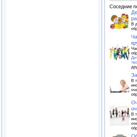
Соседние п
Де
ра
В 
об
Ча
кр
Ча
об
Де
тв
др
За
В 
ин
оч
об
Оч
оч
В 
ин
оч
об
Об