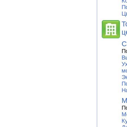
К
П
Ц
Т
ц
С
П
В
У
м
Э
П
H
М
П
М
К