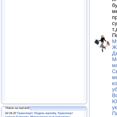
б
м
п
с
т.
П
М
Ж
Д
М
м
С
м
к
у
В
Ю
у
Новое на портале
П
02.04.20
Транспорт: Подать жалобу. Транспорт
города Коврова. Муниципальные маршруты
.