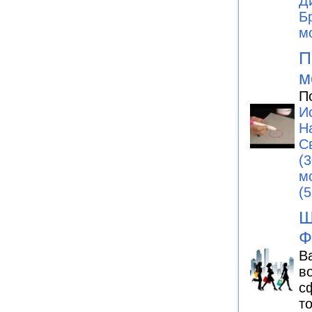
Д
Б
м
П
м
П
И
H
С
(3
м
(5
Ш
Ф
В
в
с
т