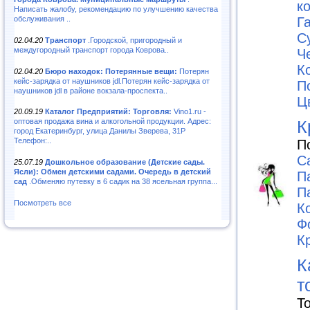
к
Написать жалобу, рекомендацию по улучшению качества
обслуживания ..
Г
С
02.04.20
Транспорт
.Городской, пригородный и
междугородный транспорт города Коврова..
Ч
К
02.04.20
Бюро находок: Потерянные вещи:
Потерян
кейс-зарядка от наушников jdl.Потерян кейс-зарядка от
П
наушников jdl в районе вокзала-проспекта..
Ц
20.09.19
Каталог Предприятий: Торговля:
Vino1.ru -
К
оптовая продажа вина и алкогольной продукции. Адрес:
город Екатеринбург, улица Данилы Зверева, 31Р
Телефон:..
П
С
25.07.19
Дошкольное образование (Детские сады.
Ясли): Обмен детскими садами. Очередь в детский
П
сад
.Обменяю путевку в 6 садик на 38 ясельная группа...
П
Посмотреть все
К
Ф
К
К
т
Т