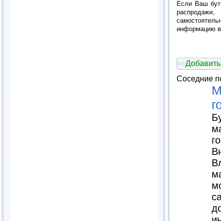
Если Ваш бут
распрода
самостоят
информацию в
Добавит
Соседние п
М
г
Б
м
г
В
В
м
м
с
д
и