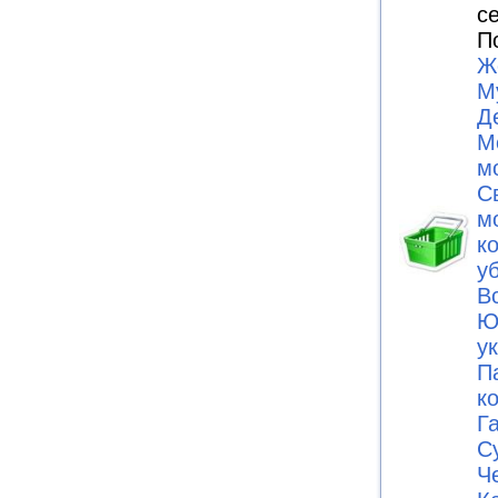
с
П
Ж
М
Д
М
м
С
м
к
у
В
Ю
у
П
к
Г
С
Ч