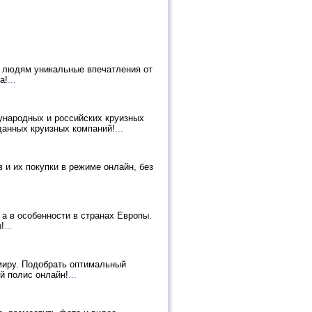
т людям уникальные впечатления от
а!
...
ународных и российских круизных
данных круизных компаний!
...
 и их покупки в режиме онлайн, без
а в особенности в странах Европы.
!
...
миру. Подобрать оптимальный
й полис онлайн!
...