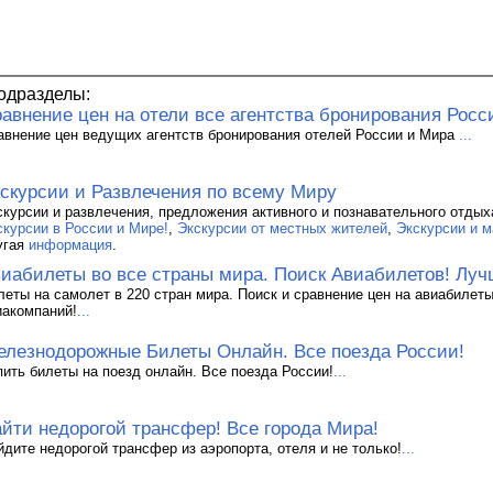
одразделы:
авнение цен на отели все агентства бронирования Росс
авнение цен ведущих агентств бронирования отелей России и Мира
...
скурсии и Развлечения по всему Миру
скурсии и развлечения, предложения активного и познавательного отдых
скурсии в России и Мире!
,
Экскурсии от местных жителей
,
Экскурсии и м
угая
информация
.
иабилеты во все страны мира. Поиск Авиабилетов! Луч
леты на самолет в 220 стран мира. Поиск и сравнение цен на авиабилеты
иакомпаний!
...
лезнодорожные Билеты Онлайн. Все поезда России!
пить билеты на поезд онлайн. Все поезда России!
...
йти недорогой трансфер! Все города Мира!
йдите недорогой трансфер из аэропорта, отеля и не только!
...