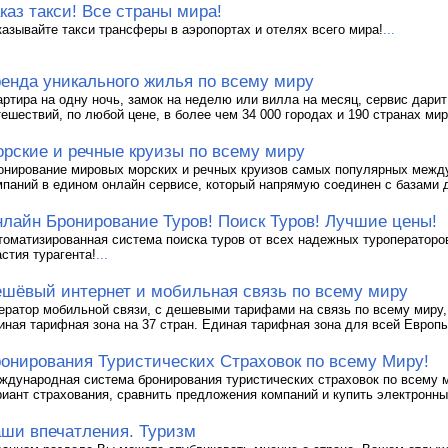
каз такси! Все страны мира!
казывайте такси трансферы в аэропортах и отелях всего мира!
...
енда уникального жилья по всему миру
артира на одну ночь, замок на неделю или вилла на месяц, сервис дари
тешествий, по любой цене, в более чем 34 000 городах и 190 странах мир
рские и речные круизы по всему миру
онирование мировых морских и речных круизов самых популярных межд
мпаний в едином онлайн сервисе, который напрямую соединен с базами 
лайн Бронирование Туров! Поиск Туров! Лучшие цены!
томатизированная система поиска туров от всех надежных туроператоров
астия турагента!
...
шёвый интернет и мобильная связь по всему миру
ератор мобильной связи, с дешевыми тарифами на связь по всему миру, 
иная тарифная зона на 37 стран. Единая тарифная зона для всей Европы
онирования Туристических Страховок по всему Миру!
ждународная система бронирования туристических страховок по всему 
риант страхования, сравнить предложения компаний и купить электронны
ши впечатления. Туризм