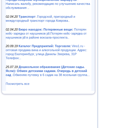
Написать жалобу, рекомендацию по улучшению качества
обслуживания ..
02.04.20
Транспорт
.Городской, пригородный и
междугородный транспорт города Коврова..
02.04.20
Бюро находок: Потерянные вещи:
Потерян
кейс-зарядка от наушников jdl.Потерян кейс-зарядка от
наушников jdl в районе вокзала-проспекта..
20.09.19
Каталог Предприятий: Торговля:
Vino1.ru -
оптовая продажа вина и алкогольной продукции. Адрес:
город Екатеринбург, улица Данилы Зверева, 31Р
Телефон:..
25.07.19
Дошкольное образование (Детские сады.
Ясли): Обмен детскими садами. Очередь в детский
сад
.Обменяю путевку в 6 садик на 38 ясельная группа...
Посмотреть все