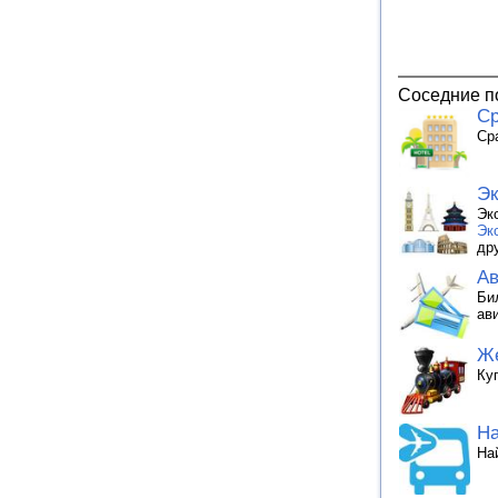
Соседние п
Ср
Ср
Эк
Эк
Эк
др
Ав
Би
ав
Же
Ку
На
На