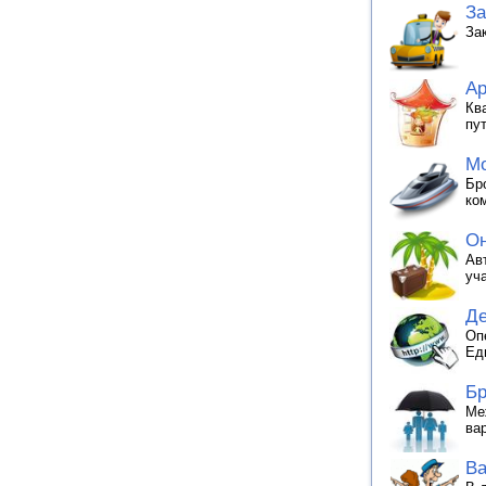
За
За
Ар
Кв
пу
Мо
Бр
ко
Он
Ав
уч
Де
Оп
Ед
Бр
Ме
ва
Ва