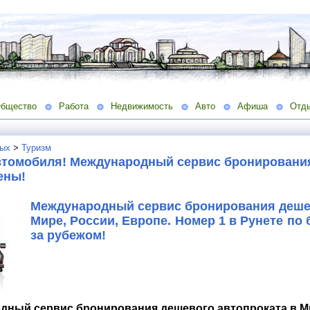
бщество
Работа
Недвижимость
Авто
Афиша
Отд
ых
>
Туризм
втомобиля! Международный сервис бронирования 
ены!
Международный сервис бронирования дешев
Мире, России, Европе. Номер 1 в Рунете по
за рубежом!
дный сервис бронирования дешевого автопроката в Ми