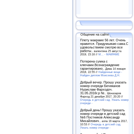
Общение на сайте
Плету макраме 56 лет. Очень
нравится. Придумываю сама.С
удовольствием смотрю все
работы..
валентина 25 августа
2019, 15:16 //
М... - МАКРАМЕ
Потерена сумка с
ключами.Вознаграждение
гарантировано..
Дима 14 января
2018, 22:55 //
Найденные вещи -
Найден диплом Моисеева Д.Н.
Добрый вечер. Прошу указать
номер очереди Бегижанов
Нурислам Фарходоч.
31.05.2016г.р №..
Шоназаров
Фарход 21 декабря 2017, 20:20 //
Очередь в детский сад. Узнать номер
очереди -
Добрый день! Прошу указать
номер очереди в детский сад
№6 Постников Александр
Михайлович..
алла 16 марта 2017,
10:53 //
Очередь в детский сад.
Узнать номер очереди -