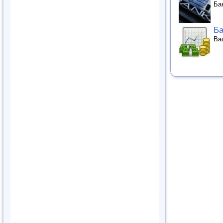
Ба
Ба
Ва