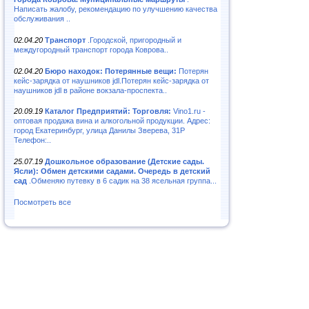
Написать жалобу, рекомендацию по улучшению качества
обслуживания ..
02.04.20
Транспорт
.Городской, пригородный и
междугородный транспорт города Коврова..
02.04.20
Бюро находок: Потерянные вещи:
Потерян
кейс-зарядка от наушников jdl.Потерян кейс-зарядка от
наушников jdl в районе вокзала-проспекта..
20.09.19
Каталог Предприятий: Торговля:
Vino1.ru -
оптовая продажа вина и алкогольной продукции. Адрес:
город Екатеринбург, улица Данилы Зверева, 31Р
Телефон:..
25.07.19
Дошкольное образование (Детские сады.
Ясли): Обмен детскими садами. Очередь в детский
сад
.Обменяю путевку в 6 садик на 38 ясельная группа...
Посмотреть все