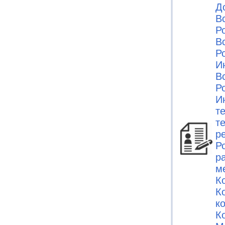
Д
В
Ро
В
Ро
И
В
Ро
И
т
т
р
Ро
р
м
К
К
к
К