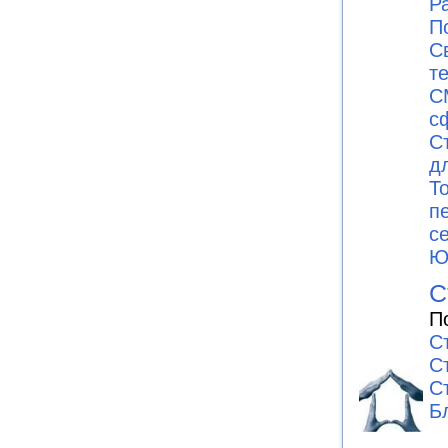
Р
П
С
т
С
с
С
д
Т
п
с
Ю
С
П
С
С
С
Б