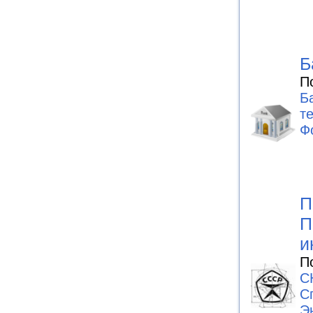
Б
П
Б
т
Ф
П
П
и
П
С
С
Э