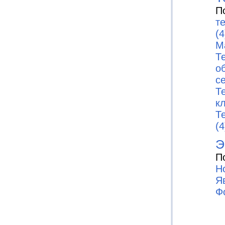
П
т
(4
М
Т
о
с
Т
к
Т
(4
Э
П
Н
Я
Ф