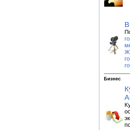
В
П
г
м
Ж
г
г
Бизнес
К
А
К
о
э
п