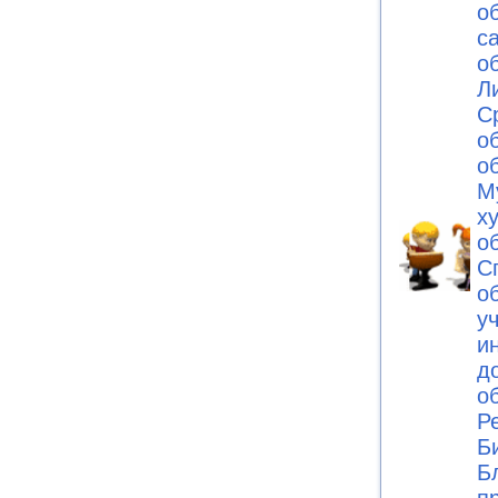
о
с
о
Л
С
о
о
М
х
о
С
о
у
и
д
о
Р
Б
Б
п