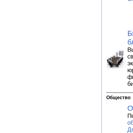
Б
б
В
с
э
ю
ф
б
Общество
О
П
о
Д