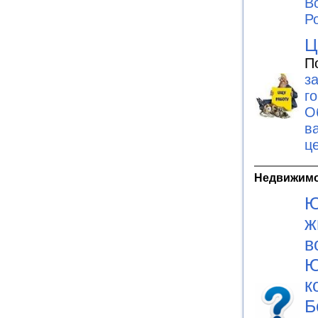
В
Ро
Ц
П
з
г
О
в
ц
Недвижим
Ю
ж
в
Ю
к
Б