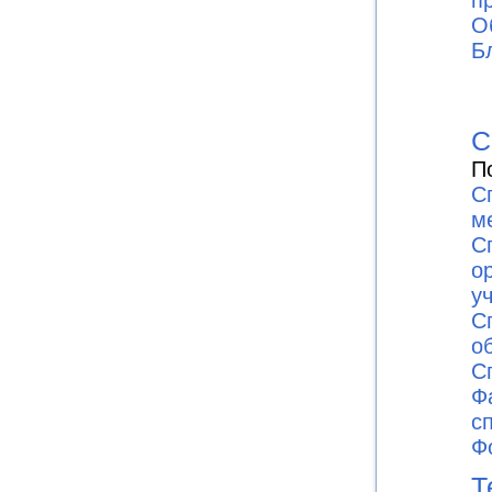
О
Б
С
П
С
м
С
о
у
С
о
С
Ф
с
Ф
Т