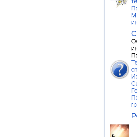
т
П
М
и
С
О
и
П
Т
с
И
С
Г
П
г
Р