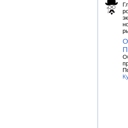
Г
р
э
н
р
О
П
О
п
П
К