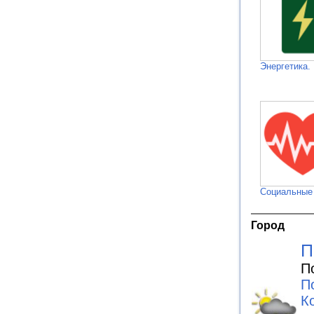
Энергетика.
Социальные
Город
П
П
П
К