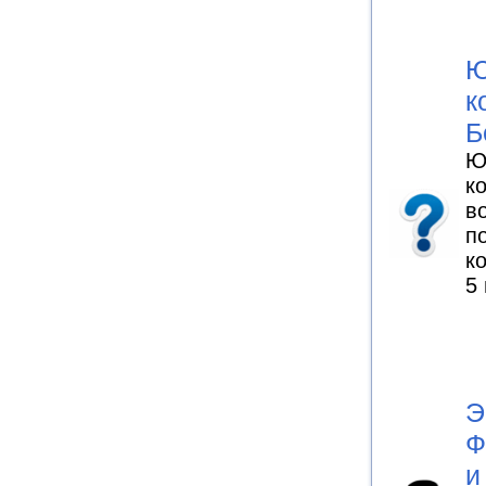
Ю
к
Б
Ю
к
в
п
к
5
Э
Ф
и