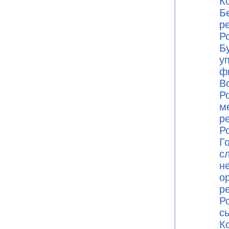
К
Б
р
Ро
Б
у
ф
В
Ро
м
р
Ро
Г
с
н
о
р
Ро
с
К