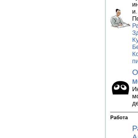
и
и
.
П
Р
З
К
Б
К
п
О
м
И
м
д
Работа
Р
А