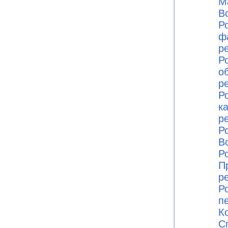
М
В
Ро
ф
р
Ро
о
р
Ро
к
р
Ро
В
Ро
П
р
Ро
п
К
С