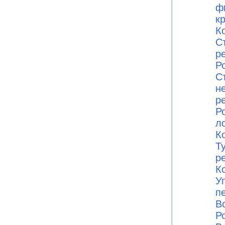
ф
к
К
С
р
Ро
С
н
р
Ро
л
К
Т
р
К
У
п
В
Ро