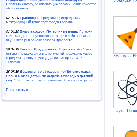
Интернет. Н
Написать жалобу, рекомендацию по улучшению качества
обслуживания ..
02.04.20
Транспорт
.Городской, пригородный и
междугородный транспорт города Коврова..
02.04.20
Бюро находок: Потерянные вещи:
Потерян
кейс-зарядка от наушников jdl.Потерян кейс-зарядка от
наушников jdl в районе вокзала-проспекта..
20.09.19
Каталог Предприятий: Торговля:
Vino1.ru -
оптовая продажа вина и алкогольной продукции. Адрес:
Культура. Н
город Екатеринбург, улица Данилы Зверева, 31Р
Телефон:..
25.07.19
Дошкольное образование (Детские сады.
Ясли): Обмен детскими садами. Очередь в детский
сад
.Обменяю путевку в 6 садик на 38 ясельная группа...
Посмотреть все
Наука. Ново