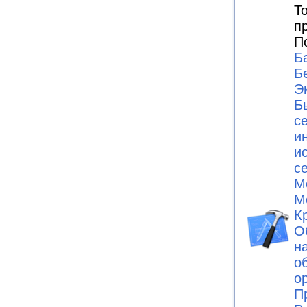
Т
п
П
Б
Б
Э
Б
с
и
и
с
М
М
К
О
н
о
о
П