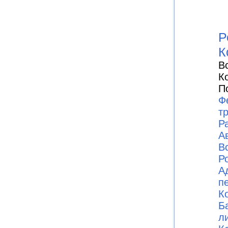
Р
К
В
К
П
Ф
т
Р
А
В
Ро
А
п
К
Б
л