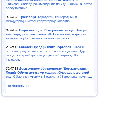
Написать жалобу, рекомендацию по улучшению качества
обслуживания ..
02.04.20
Транспорт
.Городской, пригородный и
междугородный транспорт города Коврова..
02.04.20
Бюро находок: Потерянные вещи:
Потерян
кейс-зарядка от наушников jdl.Потерян кейс-зарядка от
наушников jdl в районе вокзала-проспекта..
20.09.19
Каталог Предприятий: Торговля:
Vino1.ru -
оптовая продажа вина и алкогольной продукции. Адрес:
город Екатеринбург, улица Данилы Зверева, 31Р
Телефон:..
25.07.19
Дошкольное образование (Детские сады.
Ясли): Обмен детскими садами. Очередь в детский
сад
.Обменяю путевку в 6 садик на 38 ясельная группа...
Посмотреть все