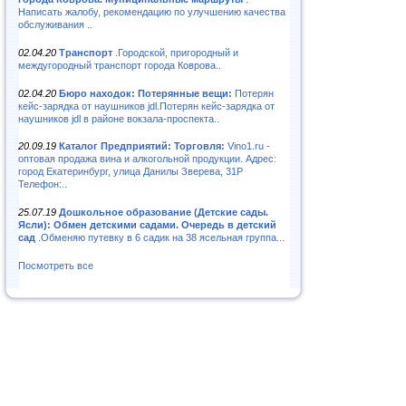
Написать жалобу, рекомендацию по улучшению качества
обслуживания ..
02.04.20
Транспорт
.Городской, пригородный и
междугородный транспорт города Коврова..
02.04.20
Бюро находок: Потерянные вещи:
Потерян
кейс-зарядка от наушников jdl.Потерян кейс-зарядка от
наушников jdl в районе вокзала-проспекта..
20.09.19
Каталог Предприятий: Торговля:
Vino1.ru -
оптовая продажа вина и алкогольной продукции. Адрес:
город Екатеринбург, улица Данилы Зверева, 31Р
Телефон:..
25.07.19
Дошкольное образование (Детские сады.
Ясли): Обмен детскими садами. Очередь в детский
сад
.Обменяю путевку в 6 садик на 38 ясельная группа...
Посмотреть все