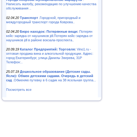
Написать жалобу, рекомендацию по улучшению качества
обслуживания ..
02.04.20
Транспорт
.Городской, пригородный и
междугородный транспорт города Коврова..
02.04.20
Бюро находок: Потерянные вещи:
Потерян
кейс-зарядка от наушников jdl.Потерян кейс-зарядка от
наушников jdl в районе вокзала-проспекта..
20.09.19
Каталог Предприятий: Торговля:
Vino1.ru -
оптовая продажа вина и алкогольной продукции. Адрес:
город Екатеринбург, улица Данилы Зверева, 31Р
Телефон:..
25.07.19
Дошкольное образование (Детские сады.
Ясли): Обмен детскими садами. Очередь в детский
сад
.Обменяю путевку в 6 садик на 38 ясельная группа...
Посмотреть все