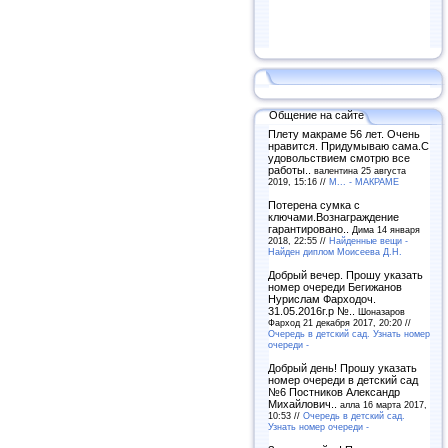
Общение на сайте
Плету макраме 56 лет. Очень
нравится. Придумываю сама.С
удовольствием смотрю все
работы..
валентина 25 августа
2019, 15:16 //
М... - МАКРАМЕ
Потерена сумка с
ключами.Вознаграждение
гарантировано..
Дима 14 января
2018, 22:55 //
Найденные вещи -
Найден диплом Моисеева Д.Н.
Добрый вечер. Прошу указать
номер очереди Бегижанов
Нурислам Фарходоч.
31.05.2016г.р №..
Шоназаров
Фарход 21 декабря 2017, 20:20 //
Очередь в детский сад. Узнать номер
очереди -
Добрый день! Прошу указать
номер очереди в детский сад
№6 Постников Александр
Михайлович..
алла 16 марта 2017,
10:53 //
Очередь в детский сад.
Узнать номер очереди -