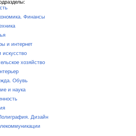
одразделы:
сть
кономика. Финансы
ехника
ья
ы и интернет
и искусство
сельское хозяйство
нтерьер
жда. Обувь
ие и наука
нность
ия
Полиграфия. Дизайн
елекоммуникации