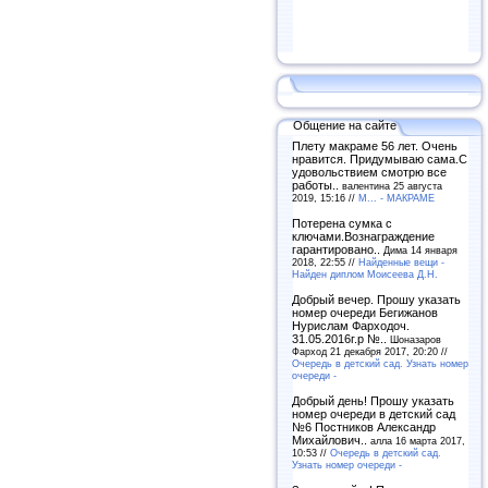
Общение на сайте
Плету макраме 56 лет. Очень
нравится. Придумываю сама.С
удовольствием смотрю все
работы..
валентина 25 августа
2019, 15:16 //
М... - МАКРАМЕ
Потерена сумка с
ключами.Вознаграждение
гарантировано..
Дима 14 января
2018, 22:55 //
Найденные вещи -
Найден диплом Моисеева Д.Н.
Добрый вечер. Прошу указать
номер очереди Бегижанов
Нурислам Фарходоч.
31.05.2016г.р №..
Шоназаров
Фарход 21 декабря 2017, 20:20 //
Очередь в детский сад. Узнать номер
очереди -
Добрый день! Прошу указать
номер очереди в детский сад
№6 Постников Александр
Михайлович..
алла 16 марта 2017,
10:53 //
Очередь в детский сад.
Узнать номер очереди -