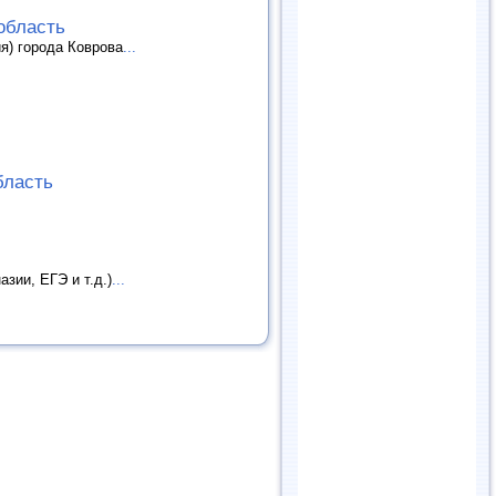
область
я) города Коврова
...
бласть
зии, ЕГЭ и т.д.)
...