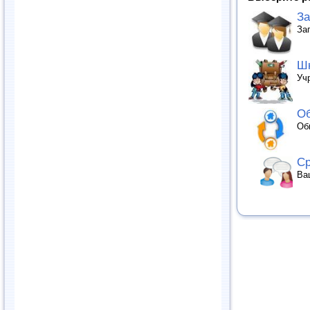
За
За
Шк
Уч
Об
Об
Ср
Ва