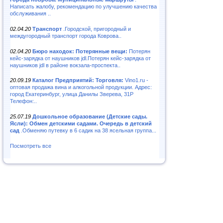
Написать жалобу, рекомендацию по улучшению качества
обслуживания ..
02.04.20
Транспорт
.Городской, пригородный и
междугородный транспорт города Коврова..
02.04.20
Бюро находок: Потерянные вещи:
Потерян
кейс-зарядка от наушников jdl.Потерян кейс-зарядка от
наушников jdl в районе вокзала-проспекта..
20.09.19
Каталог Предприятий: Торговля:
Vino1.ru -
оптовая продажа вина и алкогольной продукции. Адрес:
город Екатеринбург, улица Данилы Зверева, 31Р
Телефон:..
25.07.19
Дошкольное образование (Детские сады.
Ясли): Обмен детскими садами. Очередь в детский
сад
.Обменяю путевку в 6 садик на 38 ясельная группа...
Посмотреть все