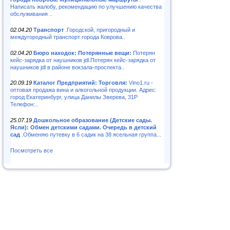
Написать жалобу, рекомендацию по улучшению качества
обслуживания ..
02.04.20
Транспорт
.Городской, пригородный и
междугородный транспорт города Коврова..
02.04.20
Бюро находок: Потерянные вещи:
Потерян
кейс-зарядка от наушников jdl.Потерян кейс-зарядка от
наушников jdl в районе вокзала-проспекта..
20.09.19
Каталог Предприятий: Торговля:
Vino1.ru -
оптовая продажа вина и алкогольной продукции. Адрес:
город Екатеринбург, улица Данилы Зверева, 31Р
Телефон:..
25.07.19
Дошкольное образование (Детские сады.
Ясли): Обмен детскими садами. Очередь в детский
сад
.Обменяю путевку в 6 садик на 38 ясельная группа...
Посмотреть все