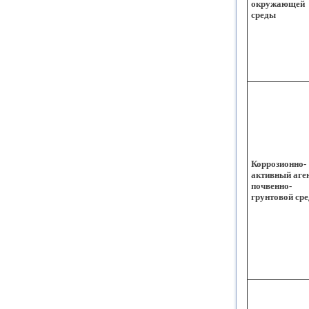
окружающей
среды
Коррозионно-
активный аге
почвенно-
грунтовой ср