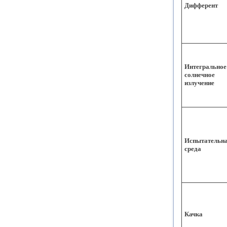
Дифферент
Интегральное
солнечное
излучение
Испытательн
среда
Качка