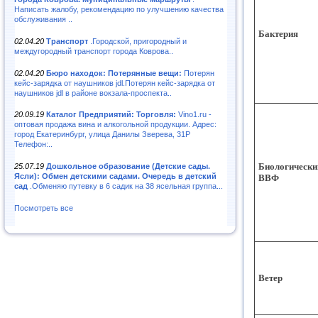
Написать жалобу, рекомендацию по улучшению качества
обслуживания ..
Бактерия
02.04.20
Транспорт
.Городской, пригородный и
междугородный транспорт города Коврова..
02.04.20
Бюро находок: Потерянные вещи:
Потерян
кейс-зарядка от наушников jdl.Потерян кейс-зарядка от
наушников jdl в районе вокзала-проспекта..
20.09.19
Каталог Предприятий: Торговля:
Vino1.ru -
оптовая продажа вина и алкогольной продукции. Адрес:
город Екатеринбург, улица Данилы Зверева, 31Р
Телефон:..
Биологически
25.07.19
Дошкольное образование (Детские сады.
Ясли): Обмен детскими садами. Очередь в детский
ВВФ
сад
.Обменяю путевку в 6 садик на 38 ясельная группа...
Посмотреть все
Ветер