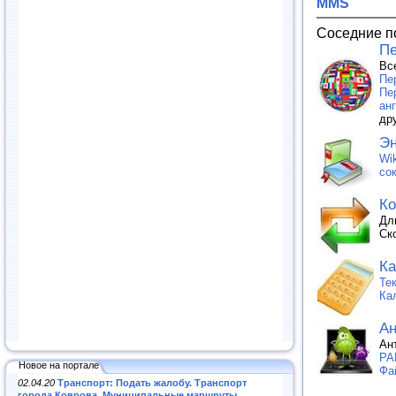
MMS
Соседние п
Пе
Вс
Пе
Пе
ан
др
Эн
Wik
со
Ко
Дл
Ск
Ка
Те
Ка
Ан
Ан
PA
Новое на портале
Фа
02.04.20
Транспорт: Подать жалобу. Транспорт
города Коврова. Муниципальные маршруты
.