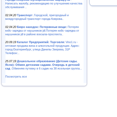
Написать жалобу, рекомендацию по улучшению качества
обслуживания ..
02.04.20
Транспорт
.Городской, пригородный и
междугородный транспорт города Коврова..
02.04.20
Бюро находок: Потерянные вещи:
Потерян
кейс-зарядка от наушников jdl.Потерян кейс-зарядка от
наушников jdl в районе вокзала-проспекта..
20.09.19
Каталог Предприятий: Торговля:
Vino1.ru -
оптовая продажа вина и алкогольной продукции. Адрес:
город Екатеринбург, улица Данилы Зверева, 31Р
Телефон:..
25.07.19
Дошкольное образование (Детские сады.
Ясли): Обмен детскими садами. Очередь в детский
сад
.Обменяю путевку в 6 садик на 38 ясельная группа...
Посмотреть все