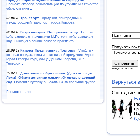
Написать жалобу, рекомендацию по улучшению качества
обслуживания ..
02.04.20
Транспорт
.Городской, пригородный и
междугородный транспорт города Коврова..
02.04.20
Бюро находок: Потерянные вещи:
Потерян
Ваше имя
кейс-зарядка от наушников jdl.Потерян кейс-зарядка от
наушников jdl в районе вокзала-проспекта..
Получать почт
20.09.19
Каталог Предприятий: Торговля:
Vino1.ru -
оптовая продажа вина и алкогольной продукции. Адрес:
город Екатеринбург, улица Данилы Зверева, 31Р
Телефон:..
модератором.
25.07.19
Дошкольное образование (Детские сады.
Ясли): Обмен детскими садами. Очередь в детский
Вернуться 
сад
.Обменяю путевку в 6 садик на 38 ясельная группа...
Соседние п
Посмотреть все
Ра
Ра
ци
По
(3)
.