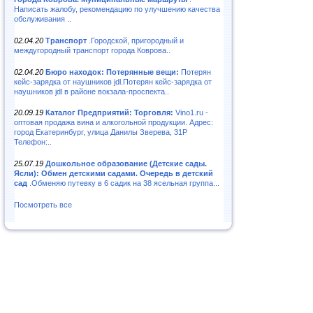
Написать жалобу, рекомендацию по улучшению качества
обслуживания ..
02.04.20
Транспорт
.Городской, пригородный и
междугородный транспорт города Коврова..
02.04.20
Бюро находок: Потерянные вещи:
Потерян
кейс-зарядка от наушников jdl.Потерян кейс-зарядка от
наушников jdl в районе вокзала-проспекта..
20.09.19
Каталог Предприятий: Торговля:
Vino1.ru -
оптовая продажа вина и алкогольной продукции. Адрес:
город Екатеринбург, улица Данилы Зверева, 31Р
Телефон:..
25.07.19
Дошкольное образование (Детские сады.
Ясли): Обмен детскими садами. Очередь в детский
сад
.Обменяю путевку в 6 садик на 38 ясельная группа...
Посмотреть все