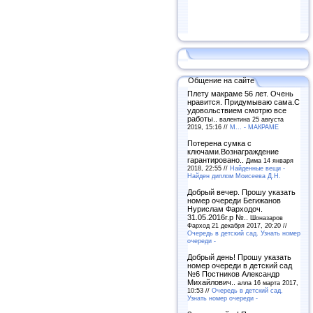
Общение на сайте
Плету макраме 56 лет. Очень
нравится. Придумываю сама.С
удовольствием смотрю все
работы..
валентина 25 августа
2019, 15:16 //
М... - МАКРАМЕ
Потерена сумка с
ключами.Вознаграждение
гарантировано..
Дима 14 января
2018, 22:55 //
Найденные вещи -
Найден диплом Моисеева Д.Н.
Добрый вечер. Прошу указать
номер очереди Бегижанов
Нурислам Фарходоч.
31.05.2016г.р №..
Шоназаров
Фарход 21 декабря 2017, 20:20 //
Очередь в детский сад. Узнать номер
очереди -
Добрый день! Прошу указать
номер очереди в детский сад
№6 Постников Александр
Михайлович..
алла 16 марта 2017,
10:53 //
Очередь в детский сад.
Узнать номер очереди -