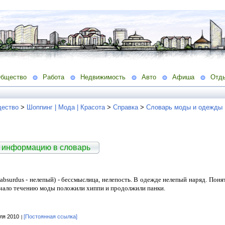
бщество
Работа
Недвижимость
Авто
Афиша
Отд
ество
>
Шоппинг | Мода | Красота
>
Справка
>
Словарь моды и одежды
 информацию в словарь
. absurdus - нелепый) - бессмыслица, нелепость. В одежде нелепый наряд. Пон
 Начало течению моды положили хиппи и продолжили панки.
ля 2010
[Постоянная ссылка]