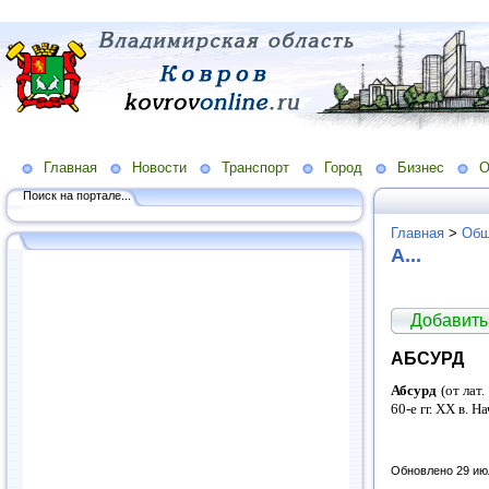
Главная
Новости
Транспорт
Город
Бизнес
О
Поиск на портале...
Главная
>
Общ
А...
Добавить
АБСУРД
Абсурд
(от лат
60-е гг. XX в.
Обновлено 29 ию