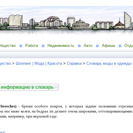
бщество
Работа
Недвижимость
Авто
Афиша
Отд
ество
>
Шоппинг | Мода | Красота
>
Справка
>
Словарь моды и одежды
 информацию в словарь
breeches)
- брюки особого покроя, у которых задние половинки отрезные
ы ног ниже колен, на бедрах их делают очень широкими, оттопыривающимися 
ами, например, при верховой езде.
лка]