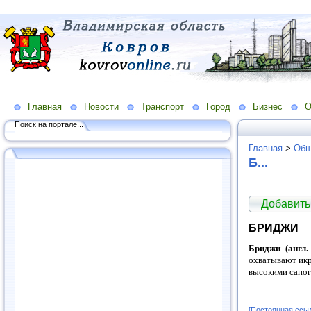
Главная
Новости
Транспорт
Город
Бизнес
О
Поиск на портале...
Главная
>
Общ
Б...
Добавить
БРИДЖИ
Бриджи (англ. 
охватывают икр
высокими сапог
[Постоянная ссы