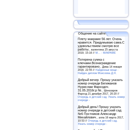
Общение на сайте
Плету макраме 56 лет. Очень
нравится. Придумываю сама.С
удовольствием смотрю все
работы..
валентина 25 августа
2019, 15:16 //
М... - МАКРАМЕ
Потерена сумка с
ключами.Вознаграждение
гарантировано..
Дима 14 января
2018, 22:55 //
Найденные вещи -
Найден диплом Моисеева Д.Н.
Добрый вечер. Прошу указать
номер очереди Бегижанов
Нурислам Фарходоч.
31.05.2016г.р №..
Шоназаров
Фарход 21 декабря 2017, 20:20 //
Очередь в детский сад. Узнать номер
очереди -
Добрый день! Прошу указать
номер очереди в детский сад
№6 Постников Александр
Михайлович..
алла 16 марта 2017,
10:53 //
Очередь в детский сад.
Узнать номер очереди -