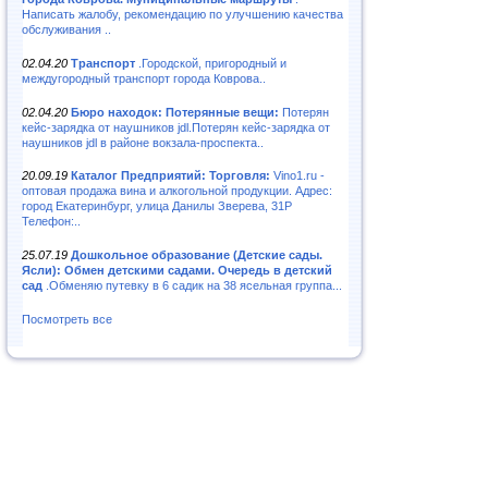
Написать жалобу, рекомендацию по улучшению качества
обслуживания ..
02.04.20
Транспорт
.Городской, пригородный и
междугородный транспорт города Коврова..
02.04.20
Бюро находок: Потерянные вещи:
Потерян
кейс-зарядка от наушников jdl.Потерян кейс-зарядка от
наушников jdl в районе вокзала-проспекта..
20.09.19
Каталог Предприятий: Торговля:
Vino1.ru -
оптовая продажа вина и алкогольной продукции. Адрес:
город Екатеринбург, улица Данилы Зверева, 31Р
Телефон:..
25.07.19
Дошкольное образование (Детские сады.
Ясли): Обмен детскими садами. Очередь в детский
сад
.Обменяю путевку в 6 садик на 38 ясельная группа...
Посмотреть все