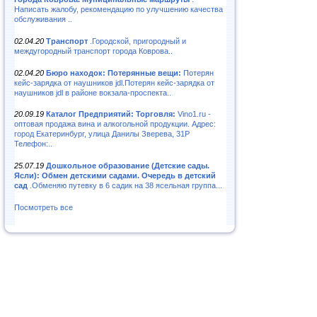
Написать жалобу, рекомендацию по улучшению качества
обслуживания ..
02.04.20
Транспорт
.Городской, пригородный и
междугородный транспорт города Коврова..
02.04.20
Бюро находок: Потерянные вещи:
Потерян
кейс-зарядка от наушников jdl.Потерян кейс-зарядка от
наушников jdl в районе вокзала-проспекта..
20.09.19
Каталог Предприятий: Торговля:
Vino1.ru -
оптовая продажа вина и алкогольной продукции. Адрес:
город Екатеринбург, улица Данилы Зверева, 31Р
Телефон:..
25.07.19
Дошкольное образование (Детские сады.
Ясли): Обмен детскими садами. Очередь в детский
сад
.Обменяю путевку в 6 садик на 38 ясельная группа...
Посмотреть все