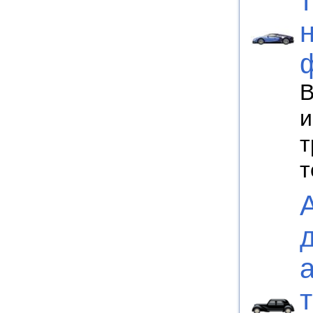
В
и
т
т