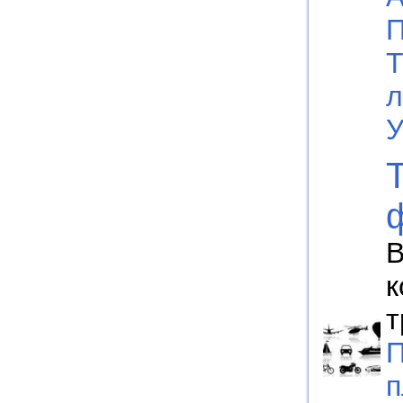
П
Т
л
У
В
к
т
П
п