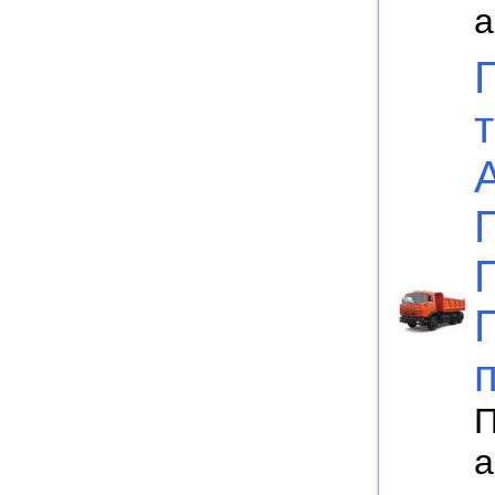
а
П
а