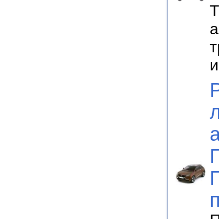
Т
а
т
и