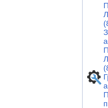
П
Л
(
З
а
П
Л
(
Г
а
П
п