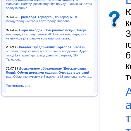
Написать жалобу, рекомендацию по улучшению качества
обслуживания ..
Ю
02.04.20
Транспорт
.Городской, пригородный и
к
междугородный транспорт города Коврова..
02.04.20
Бюро находок: Потерянные вещи:
Потерян
З
кейс-зарядка от наушников jdl.Потерян кейс-зарядка от
наушников jdl в районе вокзала-проспекта..
ю
20.09.19
Каталог Предприятий: Торговля:
Vino1.ru -
оптовая продажа вина и алкогольной продукции. Адрес:
б
город Екатеринбург, улица Данилы Зверева, 31Р
Телефон:..
к
25.07.19
Дошкольное образование (Детские сады.
Ясли): Обмен детскими садами. Очередь в детский
т
сад
.Обменяю путевку в 6 садик на 38 ясельная группа...
Посмотреть все