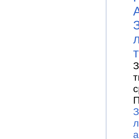
З
т
с
П
З
л
а