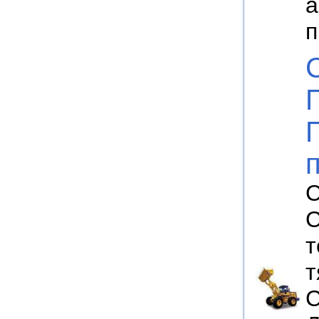
а
п
С
С
т
т
С