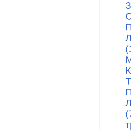
З
С
П
Л
(
М
К
Т
П
Л
(
т