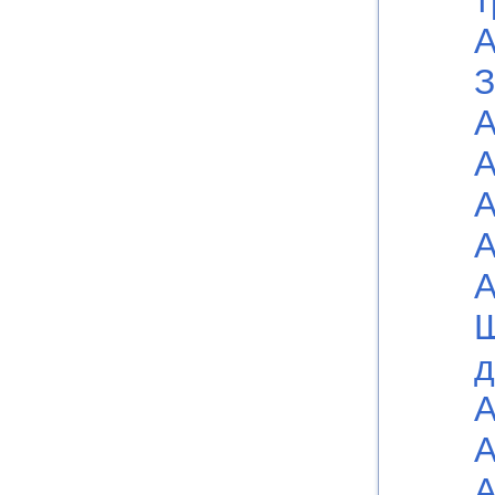
т
А
З
А
А
А
А
А
Ш
д
А
А
А