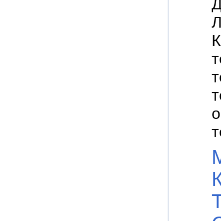
Д
Л
К
т
т
т
о
т