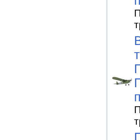
П
т
П
т