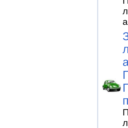
П
л
а
П
л