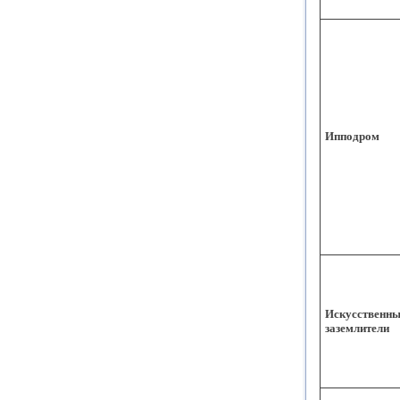
Ипподром
Искусственны
заземлители