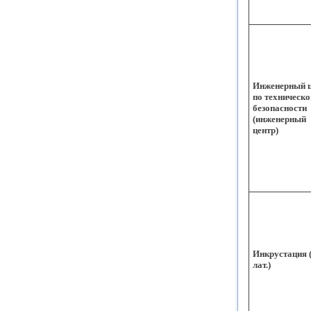
Инженерный ц
по техническо
безопасности
(инженерный
центр)
Инкрустация 
лат.)