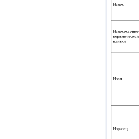
Износ
Износостойко
керамической
плитки
Изол
Изразец