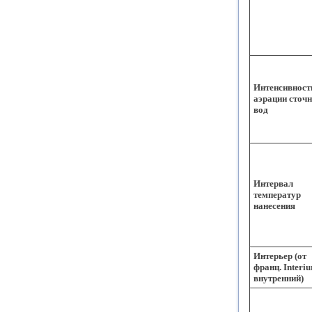
Интенсивност
аэрации сточ
вод
Интервал
температур
нанесения
Интерьер (от
франц. Interiur
внутренний)