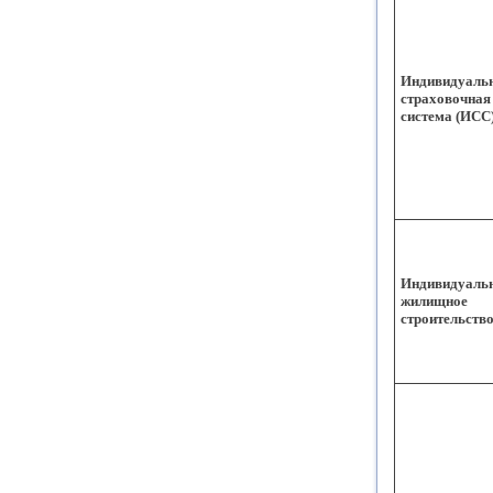
Индивидуаль
страховочная
система (ИСС
Индивидуаль
жилищное
строительств