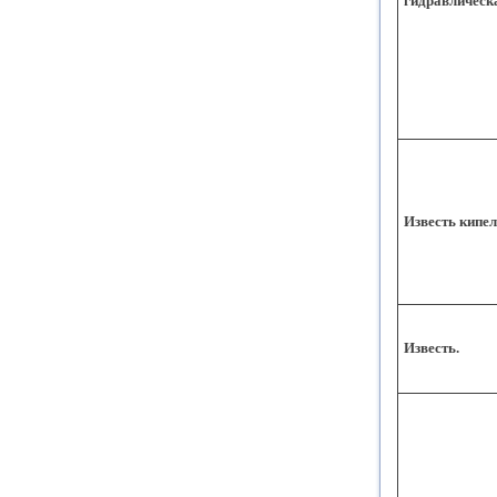
гидравлическ
Известь кипе
Известь.