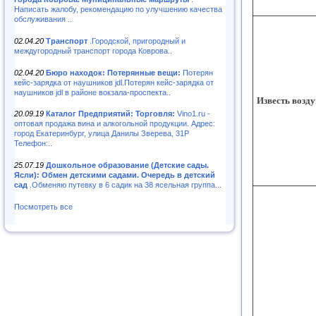
Написать жалобу, рекомендацию по улучшению качества
обслуживания ..
02.04.20
Транспорт
.Городской, пригородный и
междугородный транспорт города Коврова..
02.04.20
Бюро находок: Потерянные вещи:
Потерян
кейс-зарядка от наушников jdl.Потерян кейс-зарядка от
наушников jdl в районе вокзала-проспекта..
Известь возд
20.09.19
Каталог Предприятий: Торговля:
Vino1.ru -
оптовая продажа вина и алкогольной продукции. Адрес:
город Екатеринбург, улица Данилы Зверева, 31Р
Телефон:..
25.07.19
Дошкольное образование (Детские сады.
Ясли): Обмен детскими садами. Очередь в детский
сад
.Обменяю путевку в 6 садик на 38 ясельная группа...
Посмотреть все