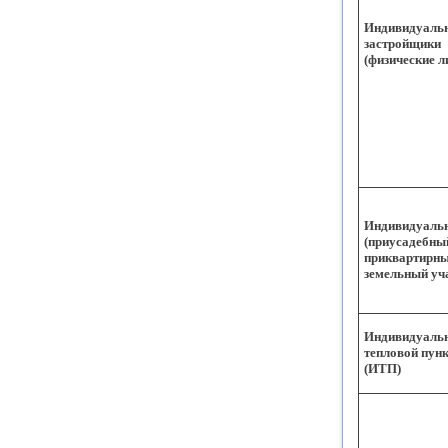
Индивидуаль
застройщики
(физические л
Индивидуаль
(приусадебны
приквартирны
земельный уч
Индивидуаль
тепловой пун
(ИТП)