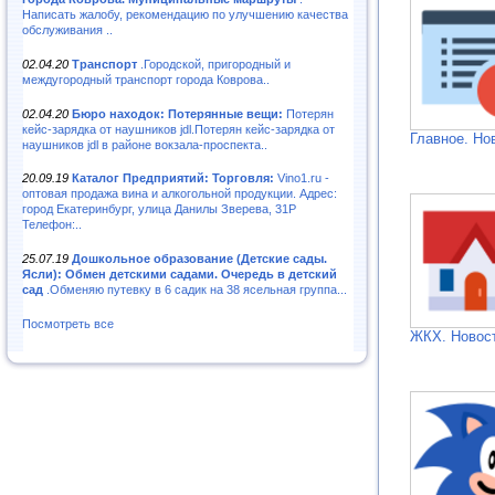
Написать жалобу, рекомендацию по улучшению качества
обслуживания ..
02.04.20
Транспорт
.Городской, пригородный и
междугородный транспорт города Коврова..
02.04.20
Бюро находок: Потерянные вещи:
Потерян
кейс-зарядка от наушников jdl.Потерян кейс-зарядка от
Главное. Но
наушников jdl в районе вокзала-проспекта..
20.09.19
Каталог Предприятий: Торговля:
Vino1.ru -
оптовая продажа вина и алкогольной продукции. Адрес:
город Екатеринбург, улица Данилы Зверева, 31Р
Телефон:..
25.07.19
Дошкольное образование (Детские сады.
Ясли): Обмен детскими садами. Очередь в детский
сад
.Обменяю путевку в 6 садик на 38 ясельная группа...
Посмотреть все
ЖКХ. Новос