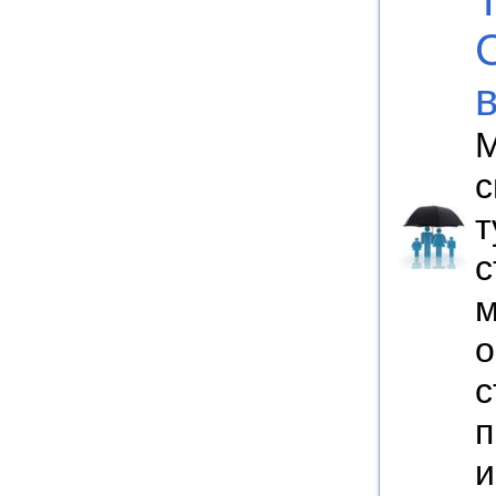
М
с
т
с
м
о
с
п
и