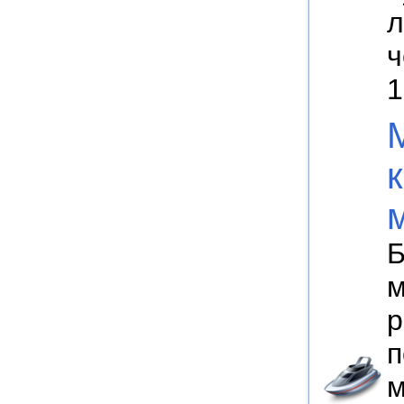
л
ч
1
Б
м
р
п
м