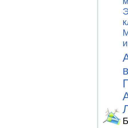
м
Э
к
Б