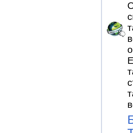
О
с
т
в
о
Е
т
с
т
в