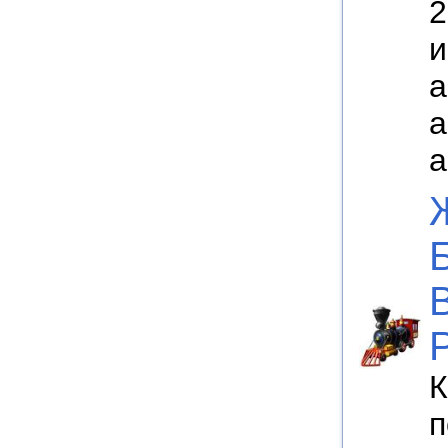
2
и
а
а
а
К
п