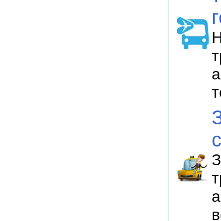
Н
т
а
т
З
т
а
в