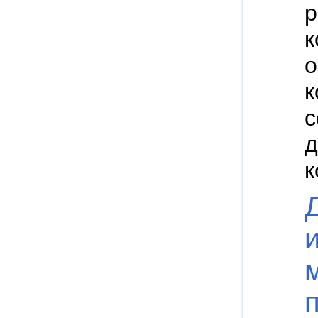
р
к
о
к
с
д
к