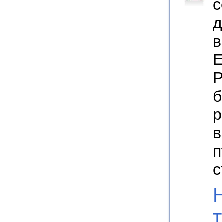
с
д
в
Е
Р
б
р
в
п
с