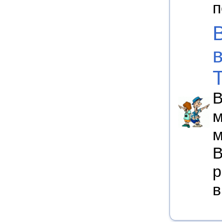
п
В
м
м
В
р
в