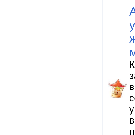
К
з
в
с
у
в
п