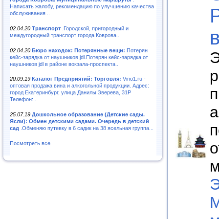
Написать жалобу, рекомендацию по улучшению качества
обслуживания ..
02.04.20
Транспорт
.Городской, пригородный и
междугородный транспорт города Коврова..
02.04.20
Бюро находок: Потерянные вещи:
Потерян
Э
кейс-зарядка от наушников jdl.Потерян кейс-зарядка от
наушников jdl в районе вокзала-проспекта..
р
20.09.19
Каталог Предприятий: Торговля:
Vino1.ru -
оптовая продажа вина и алкогольной продукции. Адрес:
п
город Екатеринбург, улица Данилы Зверева, 31Р
Телефон:..
а
25.07.19
Дошкольное образование (Детские сады.
Ясли): Обмен детскими садами. Очередь в детский
п
сад
.Обменяю путевку в 6 садик на 38 ясельная группа...
о
Посмотреть все
м
Э
М